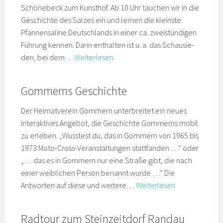
Schönebeck zum Kunsthof. Ab 10 Uhr tauchen wir in die
Geschichte des Salzes ein und lernen die kleinste
Pfannensaline Deutschlands in einer ca. zweistündigen
Führung kennen. Darin enthalten ist u. a. das Schausie­
Vereinsfahrt
den, bei dem…
Weiterlesen
zum
Kunsthof
Gommerns Geschichte
Schönebeck
Der Heimatverein Gommern unterbreitet ein neues
interaktives Angebot, die Geschichte Gommerns mobil
zu erleben. „Wusstest du, das in Gommern von 1965 bis
1973 Moto-Cross-Veranstaltungen stattfanden …“ oder
„… das es in Gommern nur eine Straße gibt, die nach
einer weiblichen Person benannt wurde …“ Die
Gommerns
Antworten auf diese und weitere…
Weiterlesen
Geschichte
Radtour zum Steinzeitdorf Randau