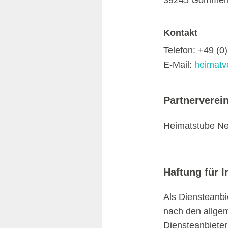
39245 Gommer
Kontakt
Telefon: +49 (0
E-Mail:
heimatv
Partnerverei
Heimatstube Nedl
Haftung für I
Als Diensteanbi
nach den allgem
Diensteanbieter 