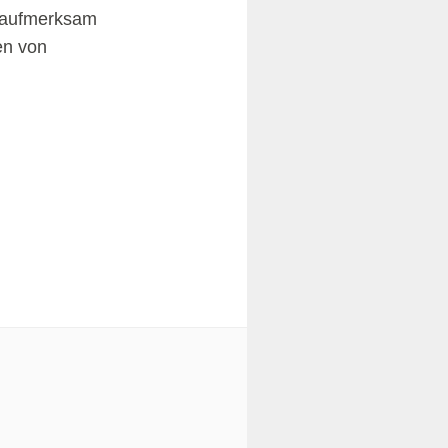
g aufmerksam
en von