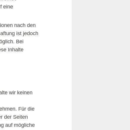
f eine
tionen nach den
aftung ist jedoch
glich. Bei
se Inhalte
lte wir keinen
nehmen. Für die
er der Seiten
ng auf mögliche