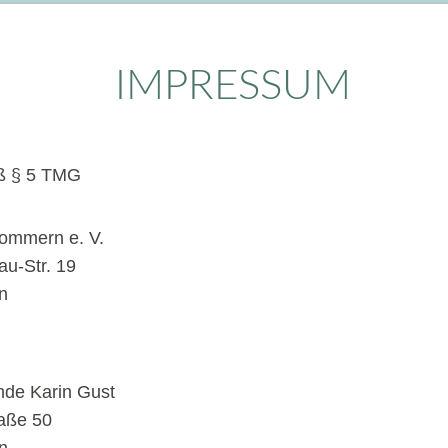
IMPRESSUM
ß § 5 TMG
ommern e. V.
u-Str. 19
n
:
nde Karin Gust
aße 50