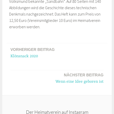
Volksmund bekannte „Sandbahn“. Auf 80 Seiten mit 140
Abbildungen wird die Geschichte dieses technischen
Denkmals nachgezeichnet. Das Heft kann zum Preis von
12,50 Euro (Vereinsmitglieder 10 Euro) im Heimatverein
erworben werden.
Beitragsnavigation
VORHERIGER BEITRAG
Klönsnack 2020
NÄCHSTER BEITRAG
Wenn eine Idee geboren ist
Der Heimatverein auf Instagram