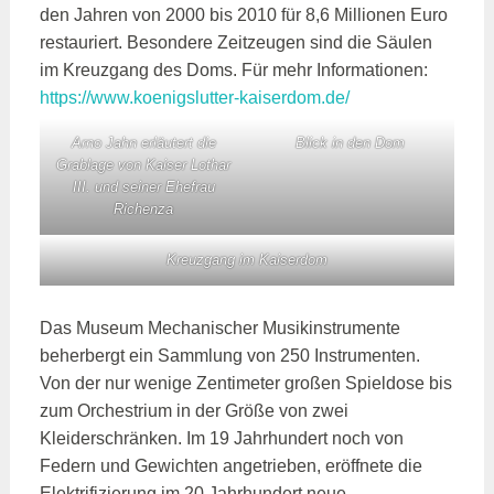
den Jahren von 2000 bis 2010 für 8,6 Millionen Euro
restauriert. Besondere Zeitzeugen sind die Säulen
im Kreuzgang des Doms. Für mehr Informationen:
https://www.koenigslutter-kaiserdom.de/
Arno Jahn erläutert die
Blick in den Dom
Grablage von Kaiser Lothar
III. und seiner Ehefrau
Richenza
Kreuzgang im Kaiserdom
Das Museum Mechanischer Musikinstrumente
beherbergt ein Sammlung von 250 Instrumenten.
Von der nur wenige Zentimeter großen Spieldose bis
zum Orchestrium in der Größe von zwei
Kleiderschränken. Im 19 Jahrhundert noch von
Federn und Gewichten angetrieben, eröffnete die
Elektrifizierung im 20 Jahrhundert neue